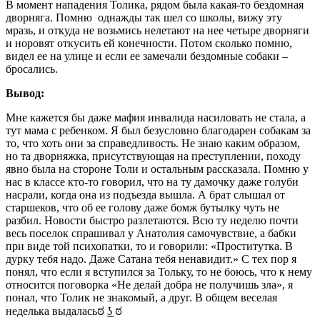
В момент нападения Толика, рядом была какая-то бездомная
дворняга. Помню однажды так шел со школы, вижу эту
мразь, и откуда не возьмись нелетают на нее четыре дворняги
и норовят откусить ей конечности. Потом сколько помню,
видел ее на улице и если ее замечали бездомные собаки –
бросались.
Вывод:
Мне кажется бы даже мафия инвалида насиловать не стала, а
тут мама с ребенком. Я был безусловно благодарен собакам за
то, что хоть они за справедливость. Не знаю каким образом,
но та дворняжка, присутствующая на преступлении, походу
явно была на стороне Толи и остальным рассказала. Помню у
нас в классе кто-то говорил, что на ту дамочку даже голуби
насрали, когда она из подъезда вышла. А брат слышал от
старшеков, что об ее голову даже бомж бутылку чуть не
разбил. Новости быстро разлетаются. Всю ту неделю почти
весь поселок спрашивал у Анатолия самочувствие, а бабки
при виде той психопатки, то и говорили: «Проститутка. В
дурку тебя надо. Даже Сатана тебя ненавидит.» С тех пор я
понял, что если я вступился за Тольку, то не боюсь, что к нему
относится поговорка «Не делай добра не получишь зла», я
понал, что Толик не знакомый, а друг. В общем веселая
неделька выдаласьಠ ͜ʖ ಠ