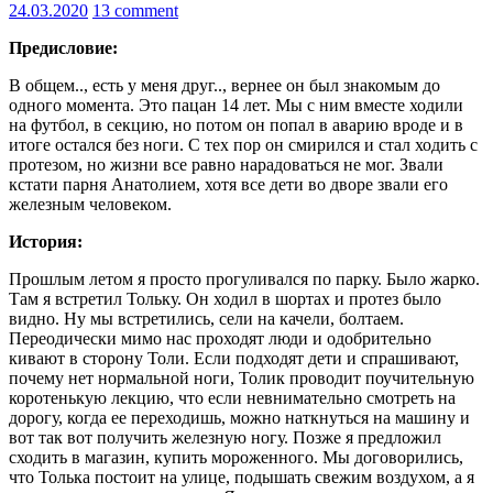
24.03.2020
13 comment
Предисловие:
В общем.., есть у меня друг.., вернее он был знакомым до
одного момента. Это пацан 14 лет. Мы с ним вместе ходили
на футбол, в секцию, но потом он попал в аварию вроде и в
итоге остался без ноги. С тех пор он смирился и стал ходить с
протезом, но жизни все равно нарадоваться не мог. Звали
кстати парня Анатолием, хотя все дети во дворе звали его
железным человеком.
История:
Прошлым летом я просто прогуливался по парку. Было жарко.
Там я встретил Тольку. Он ходил в шортах и протез было
видно. Ну мы встретились, сели на качели, болтаем.
Переодически мимо нас проходят люди и одобрительно
кивают в сторону Толи. Если подходят дети и спрашивают,
почему нет нормальной ноги, Толик проводит поучительную
коротенькую лекцию, что если невнимательно смотреть на
дорогу, когда ее переходишь, можно наткнуться на машину и
вот так вот получить железную ногу. Позже я предложил
сходить в магазин, купить мороженного. Мы договорились,
что Толька постоит на улице, подышать свежим воздухом, а я