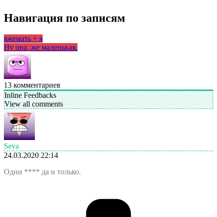
Навигация по записям
яжемать + я
Ну она, же маленькая.
13
комментариев
Inline Feedbacks
View all comments
Seva
24.03.2020 22:14
Одни **** да и только.