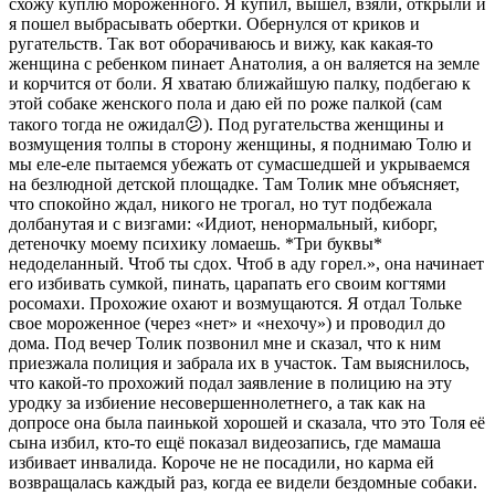
схожу куплю мороженного. Я купил, вышел, взяли, открыли и
я пошел выбрасывать обертки. Обернулся от криков и
ругательств. Так вот оборачиваюсь и вижу, как какая-то
женщина с ребенком пинает Анатолия, а он валяется на земле
и корчится от боли. Я хватаю ближайшую палку, подбегаю к
этой собаке женского пола и даю ей по роже палкой (сам
такого тогда не ожидал😕). Под ругательства женщины и
возмущения толпы в сторону женщины, я поднимаю Толю и
мы еле-еле пытаемся убежать от сумасшедшей и укрываемся
на безлюдной детской площадке. Там Толик мне объясняет,
что спокойно ждал, никого не трогал, но тут подбежала
долбанутая и с визгами: «Идиот, ненормальный, киборг,
детеночку моему психику ломаешь. *Три буквы*
недоделанный. Чтоб ты сдох. Чтоб в аду горел.», она начинает
его избивать сумкой, пинать, царапать его своим когтями
росомахи. Прохожие охают и возмущаются. Я отдал Тольке
свое мороженное (через «нет» и «нехочу») и проводил до
дома. Под вечер Толик позвонил мне и сказал, что к ним
приезжала полиция и забрала их в участок. Там выяснилось,
что какой-то прохожий подал заявление в полицию на эту
уродку за избиение несовершеннолетнего, а так как на
допросе она была паинькой хорошей и сказала, что это Толя её
сына избил, кто-то ещё показал видеозапись, где мамаша
избивает инвалида. Короче не не посадили, но карма ей
возвращалась каждый раз, когда ее видели бездомные собаки.