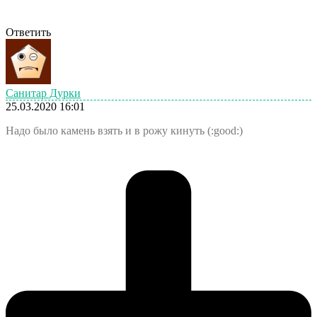
Ответить
Санитар Дурки
25.03.2020 16:01
Надо было камень взять и в рожу кинуть (:good:)