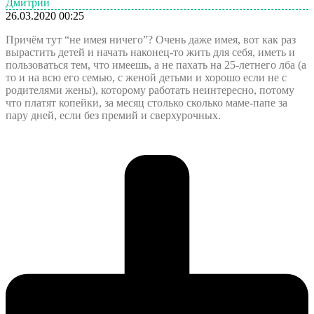
Дмитрий
26.03.2020 00:25
Причём тут “не имея ничего”? Очень даже имея, вот как раз
вырастить детей и начать наконец-то жить для себя, иметь и
пользоваться тем, что имеешь, а не пахать на 25-летнего лба (а
то и на всю его семью, с женой детьми и хорошо если не с
родителями жены), которому работать неинтересно, потому
что платят копейки, за месяц столько сколько маме-папе за
пару дней, если без премий и сверхурочных.