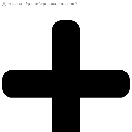
Да что ты чёрт побери такое несёшь?