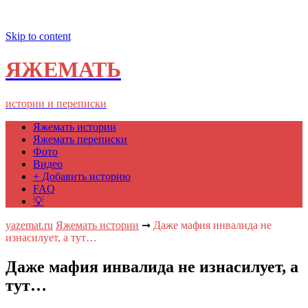
Skip to content
ЯЖЕМАТЬ
истории и переписки
Яжемать истории
Яжемать переписки
Фото
Видео
+ Добавить историю
FAQ
💡
yazemat.ru
Яжемать истории
➞
Даже мафия инвалида не
изнасилует, а тут…
Даже мафия инвалида не изнасилует, а
тут…