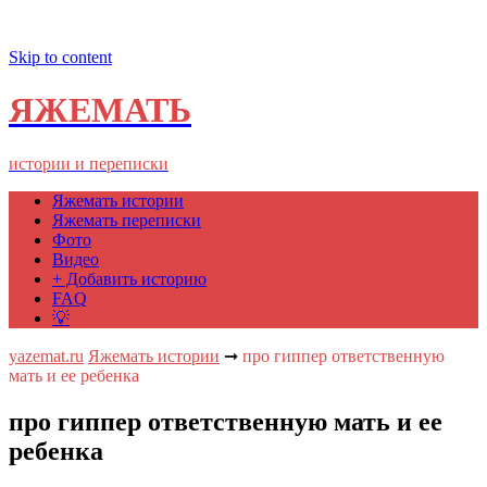
Skip to content
ЯЖЕМАТЬ
истории и переписки
Яжемать истории
Яжемать переписки
Фото
Видео
+ Добавить историю
FAQ
💡
yazemat.ru
Яжемать истории
➞
про гиппер ответственную
мать и ее ребенка
про гиппер ответственную мать и ее
ребенка