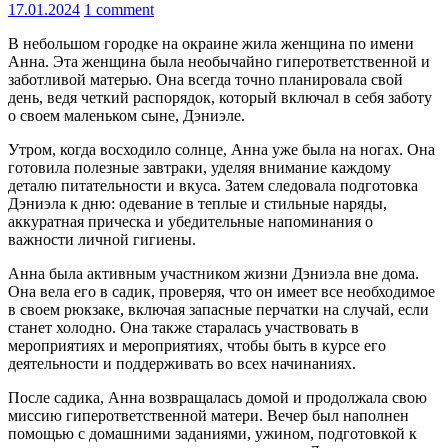
17.01.2024
1 comment
В небольшом городке на окраине жила женщина по имени
Анна. Эта женщина была необычайно гиперответственной и
заботливой матерью. Она всегда точно планировала свой
день, ведя четкий распорядок, который включал в себя заботу
о своем маленьком сыне, Дэниэле.
Утром, когда восходило солнце, Анна уже была на ногах. Она
готовила полезные завтраки, уделяя внимание каждому
деталю питательности и вкуса. Затем следовала подготовка
Дэниэла к дню: одевание в теплые и стильные наряды,
аккуратная прическа и убедительные напоминания о
важности личной гигиены.
Анна была активным участником жизни Дэниэла вне дома.
Она вела его в садик, проверяя, что он имеет все необходимое
в своем рюкзаке, включая запасные перчатки на случай, если
станет холодно. Она также старалась участвовать в
мероприятиях и мероприятиях, чтобы быть в курсе его
деятельности и поддерживать во всех начинаниях.
После садика, Анна возвращалась домой и продолжала свою
миссию гиперответственной матери. Вечер был наполнен
помощью с домашними заданиями, ужином, подготовкой к