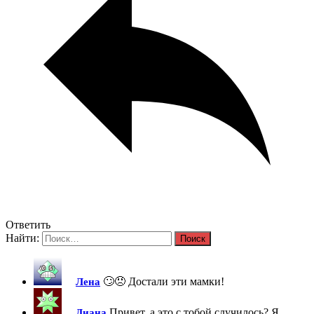
Ответить
Найти:
🙄😠 Достали эти мамки!
Лена
Привет, а это с тобой случилось? Я
Диана