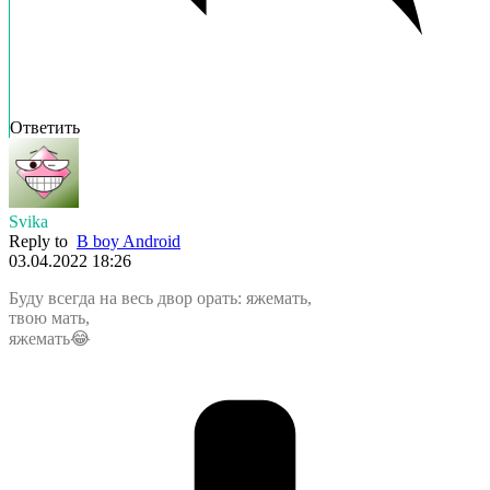
Ответить
Svika
Reply to
B boy Android
03.04.2022 18:26
Буду всегда на весь двор орать: яжемать,
твою мать,
яжемать😂