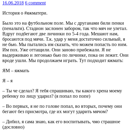
16.06.2018
6 comment
История о #яжматери.
Было это на футбольном поле. Мы с друганами били пенки
(пенальти). Стадион заслонен забором, так что мяч не улетал.
Вдруг подбегают две личинки по 5-4 года. Мешают нам,
бросаются под мячи. Т.к. удар у меня достаточно сильный, я
не бью. Мы пытались им сказать, что можем попасть по ним.
Им пох. Уже оттащили. Они заново прибежали. Я не
выдерживаю и легонько бью по личинке, пока он лежит. Они
вроде ушли. Мы продолжаем играть. Тут подходит яжмать:
ЯМ – яжмать
Я – я
– Ты че сделал? Я тебя спрашиваю, ты какого хрена моему
ребенку по лицу ударил? (я попал по попе)
– Во первых, я не по голове попал, во вторых, почему они
бегают без присмотра, где их могут ударить мячом?
– Дибил, я сама знаю, как его воспитывать, чмо страшное
(дословно)