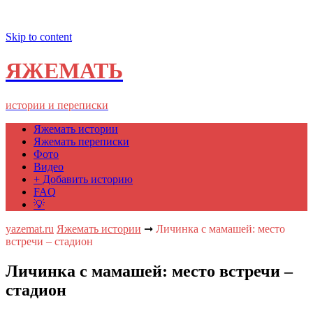
Skip to content
ЯЖЕМАТЬ
истории и переписки
Яжемать истории
Яжемать переписки
Фото
Видео
+ Добавить историю
FAQ
💡
yazemat.ru
Яжемать истории
➞
Личинка с мамашей: место
встречи – стадион
Личинка с мамашей: место встречи –
стадион