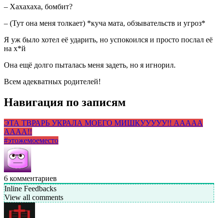
– Хахахаха, бомбит?
– (Тут она меня толкает) *куча мата, обзывательств и угроз*
Я уж было хотел её ударить, но успокоился и просто послал её
на х*й
Она ещё долго пыталась меня задеть, но я игнорил.
Всем адекватных родителей!
Навигация по записям
ЭТА ТВРАРЬ УКРАЛА МОЕГО МИШКУУУУУ!! ААААА
АААА!!
#этожемоеместо
6
комментариев
Inline Feedbacks
View all comments