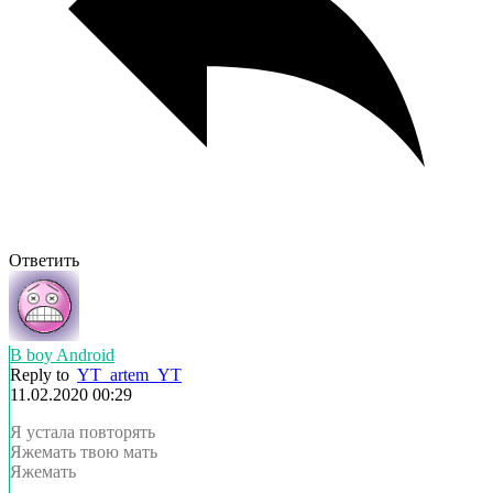
Ответить
B boy Android
Reply to
YT_artem_YT
11.02.2020 00:29
Я устала повторять
Яжемать твою мать
Яжемать