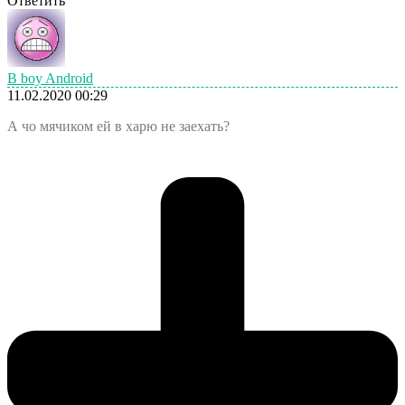
Ответить
B boy Android
11.02.2020 00:29
А чо мячиком ей в харю не заехать?