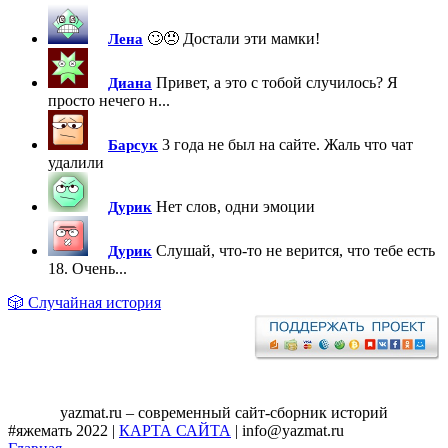
🙄😠 Достали эти мамки!
Лена
Привет, а это с тобой случилось? Я
Диана
просто нечего н...
3 года не был на сайте. Жаль что чат
Барсук
удалили
Нет слов, одни эмоции
Дурик
Слушай, что-то не верится, что тебе есть
Дурик
18. Очень...
🎲 Случайная история
yazmat.ru – современный сайт-сборник историй
#яжемать 2022 |
КАРТА САЙТА
| info@yazmat.ru