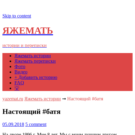
Skip to content
ЯЖЕМАТЬ
истории и переписки
Яжемать истории
Яжемать переписки
Фото
Видео
+ Добавить историю
FAQ
💡
yazemat.ru
Яжемать истории
➞
Настоящий #батя
Настоящий #батя
05.09.2018
5 comment
На дворе 1996 г. Мне 8 лет. Мы с моим лучшим другом