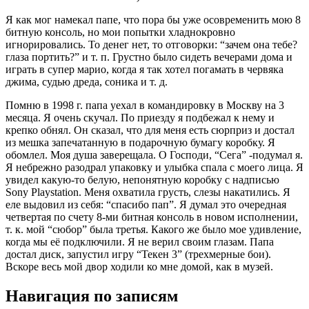
Я как мог намекал папе, что пора бы уже осовременить мою 8
битную консоль, но мои попытки хладнокровно
игнорировались. То денег нет, то отговорки: “зачем она тебе?
глаза портить?” и т. п. Грустно было сидеть вечерами дома и
играть в супер марио, когда я так хотел погамать в червяка
джима, судью дреда, соника и т. д.
Помню в 1998 г. папа уехал в командировку в Москву на 3
месяца. Я очень скучал. По приезду я подбежал к нему и
крепко обнял. Он сказал, что для меня есть сюрприз и достал
из мешка запечатанную в подарочную бумагу коробку. Я
обомлел. Моя душа заверещала. О Господи, “Сега” -подумал я.
Я небрежно разодрал упаковку и улыбка спала с моего лица. Я
увидел какую-то белую, непонятную коробку с надписью
Sony Playstation. Меня охватила грусть, слезы накатились. Я
еле выдовил из себя: “спасибо пап”. Я думал это очередная
четвертая по счету 8-ми битная консоль в новом исполнении,
т. к. мой “сюбор” была третья. Какого же было мое удивление,
когда мы её подключили. Я не верил своим глазам. Папа
достал диск, запустил игру “Текен 3” (трехмерные бои).
Вскоре весь мой двор ходили ко мне домой, как в музей.
Навигация по записям