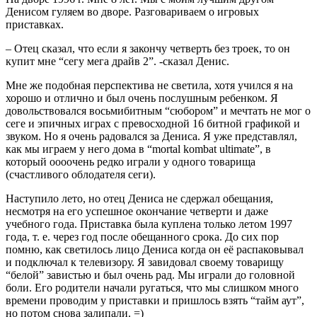
Денисом гуляем во дворе. Разговариваем о игровых
приставках.
– Отец сказал, что если я закончу четверть без троек, то он
купит мне “сегу мега драйв 2”. -сказал Денис.
Мне же подобная перспектива не светила, хотя учился я на
хорошо и отлично и был очень послушным ребенком. Я
довольствовался восьмибитным “сюбором” и мечтать не мог о
сеге и эпичных играх с превосходной 16 битной графикой и
звуком. Но я очень радовался за Дениса. Я уже представлял,
как мы играем у него дома в “mortal kombat ultimate”, в
который оооочень редко играли у одного товарища
(счастливого облодателя сеги).
Наступило лето, но отец Дениса не сдержал обещания,
несмотря на его успешное окончание четверти и даже
учебного года. Приставка была куплена только летом 1997
года, т. е. через год после обещанного срока. До сих пор
помню, как светилось лицо Дениса когда он её распаковывал
и подключал к телевизору. Я завидовал своему товарищу
“белой” завистью и был очень рад. Мы играли до головной
боли. Его родители начали ругаться, что мы слишком много
времени проводим у приставки и пришлось взять “тайм аут”,
но потом снова залипали. =)