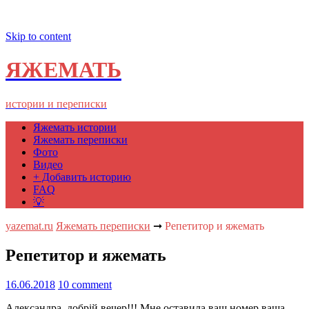
Skip to content
ЯЖЕМАТЬ
истории и переписки
Яжемать истории
Яжемать переписки
Фото
Видео
+ Добавить историю
FAQ
💡
yazemat.ru
Яжемать переписки
➞
Репетитор и яжемать
Репетитор и яжемать
16.06.2018
10 comment
Александра, добрій вечер!!! Мне оставила ваш номер ваша