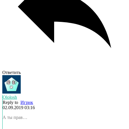
Ответить
Ololosh
Reply to
Игрик
02.09.2019 03:16
А ты прав…