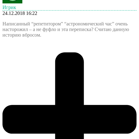
Игрик
24.12.2018 16:22
Написанный “репетитором” “астрономический час” очень
насторожил – а не фуфло и эта переписка? Считаю данную
историю вбросом.