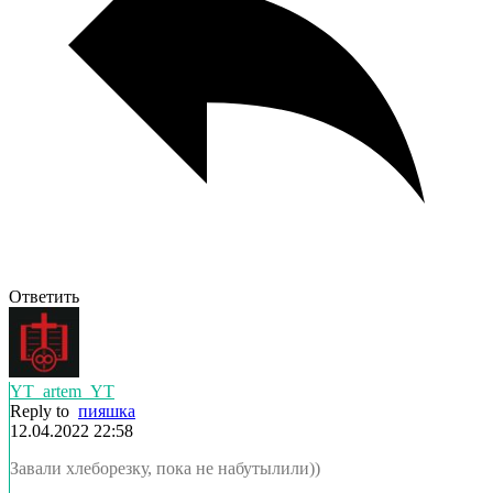
Ответить
YT_artem_YT
Reply to
пияшка
12.04.2022 22:58
Завали хлеборезку, пока не набутылили))