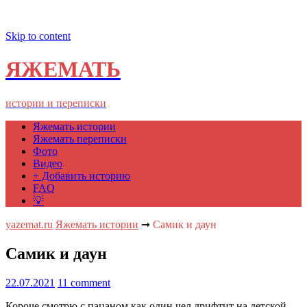
Skip to content
ЯЖЕМАТЬ
истории и переписки
Яжемать истории
Яжемать переписки
Фото
Видео
+ Добавить историю
FAQ
💡
yazemat.ru
Яжемать истории
➞
Самик и даун
Самик и даун
22.07.2021
11 comment
Короче смотрю с пацаном как один чел дрифтит на детской