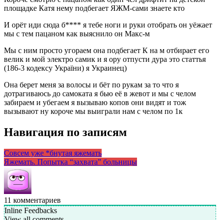
площадке Катя нему подбегает ЯЖМ-сами знаете кто
И орёт иди сюда б**** я тебе ноги и руки отобрать он уёжает
мы с тем пацаном как выяснило он Макс-м
Мы с ним просто угораем она подбегает К на м отбирает его
велик и мой электро самик и я ору отпусти дура это статтья
(186-3 кодексу України) я Украинец)
Она берет меня за волосы и бёт по рукам за то что я
дотрагиваюсь до самоката я бью её в жевот и мы с челом
забираем и убегаем я вызываю копов они видят и тож
вызывают ну короче мы выиграли нам с челом по 1к
Навигация по записям
Совсем уже *бнутая яжемать
Яжемать. Попытка “захвата” больницы
11
комментариев
Inline Feedbacks
View all comments