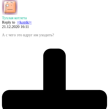
Тухлая котлета
Reply to
=|kot4k|=
21.12.2020 16:11
А с чего это вдруг им уходить?