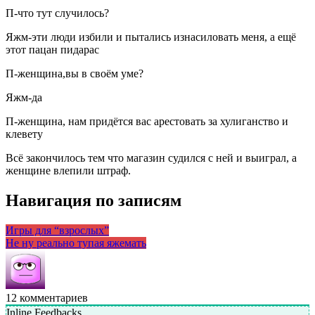
П-что тут случилось?
Яжм-эти люди избили и пытались изнасиловать меня, а ещё
этот пацан пидарас
П-женщина,вы в своём уме?
Яжм-да
П-женщина, нам придётся вас арестовать за хулиганство и
клевету
Всё закончилось тем что магазин судился с ней и выиграл, а
женщине влепили штраф.
Навигация по записям
Игры для “взрослых”
Не ну реально тупая яжемать
12
комментариев
Inline Feedbacks