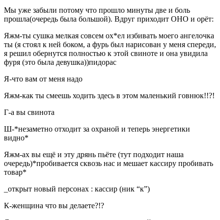
Мы уже забыли потому что прошло минуты две и боль
прошла(очередь была большой). Вдруг приходит ОНО и орёт:
Яжм-ты сушка мелкая совсем ох*ел избивать моего ангелочка
ты (я стоял к ней боком, а фурь был нарисован у меня спереди,
я решил обернутся полностью к этой свиноте и она увидила
фуря (это была девушка))пидорас
Я-что вам от меня надо
Яжм-как ты смеешь ходить здесь в этом маленький говнюк!!?!
Г-а вы свинота
Ш-*незаметно отходит за охраной и теперь энергетики
видно*
Яжм-ах вы ещё и эту дрянь пьёте (тут подходит наша
очередь)*пробивается сквозь нас и мешает кассиру пробивать
товар*
_открыт новый персонах : кассир (ник “к”)
К-женщина что вы делаете?!?