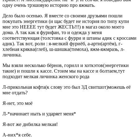
одну очень трэшовую историю про яжмать.
Дело было осенью. Я вместе со своими друзьями пошли
покупать энергетики (и щас будет не история по типу купи
мне это НЕЕЕЕ тут будет ЖЕСТЬ!!!) в магаз около моего
дома. А так как я фурифан, то и одежда у меня
соответствующая (толстовка с фурри и штаны адик с кроссами
адик). Так вот, роли : я-мелкий фуриёб, а-арти(артём), г-
хлебная кряква(глеб), ш-шишка(тимоха), яжм-яжмразь, л-
личинка.
Мы взяли несколько бёрнов, горилл и хоткэтов(энергетики
такие) и пошли к кассе. Стоим мы на кассе и болтаем,тут
подходит мелкая личинка женского рода
Л-прикольная кофта(к слову это был 3Д свитшот)можешь её
мне отдать?
Я-нет, это моё
Л-*начинает ныть и ударяет меня*
Я-вот же дибилка мелкая!
А-них*я себе.