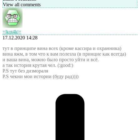
View all comments
=|kot4k|=
17.12.2020 14:28
тут в принципе вина всех (кроме кассира и охранника)
вина яжм, в том что к вам полезла (в принцие как всегда)
и ваша вина, можно было просто уйти и всё.
а так история крутая чел. (:good:)
P.S тут без дизмораля
P.S чекни мои истории (буду рад))))