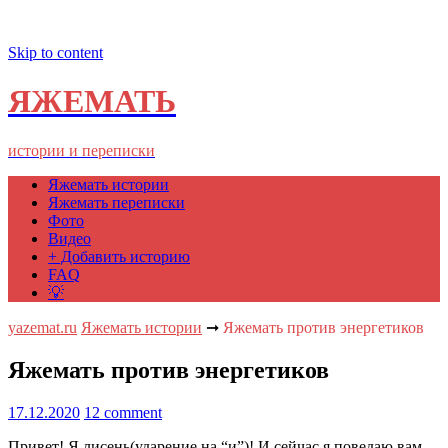
Skip to content
ЯЖЕМАТЬ
истории и переписки
Яжемать истории
Яжемать переписки
Фото
Видео
+ Добавить историю
FAQ
💡
yazemat.ru
Яжемать истории
➞
Яжемать против энергетиков
Яжемать против энергетиков
17.12.2020
12 comment
Привет! Я лисень(ударение на “и”)! И сейчас я поведаю вам