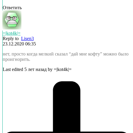
Ответить
=|kot4k|=
Reply to
Lisen3
23.12.2020 06:35
нет, просто когда мелкий сказал “дай мне кофту” можно было
проигнорить.
Last edited 5 лет назад by =|kot4k|=