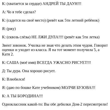
К: (хватается за сердце) АНДРЕЙ ТЫ ДАУН!!!
А: Чо я тебе сделал?
К: (садится на своё место) (ревёт как 5ти летний ребёнок)
Я: (ржу)
К: (сквозь слёзы) НЕ ЛЖИ ДУЛА!!!! (ревёт как 5ти летка)
Звент зовонок. Училка не зная что делать этим чудом. Говорит
оценки и уходит из класса. Я на тот момент получила 5, а
Катя 2.
К: САША (моё имя) ВСЕГДА УЖАСНО РИСУЕТ!!!
Д: Ты дура. Она хорошо рисует.
К: Влюбился!
Я: (даю по бошке Кате учебником) МОЛЧИ БУЗОВА!!!
К: А ТЫ БОРОДИНА!!!
Одноклассник какой-то: Вы обе дебилки Дом-2 пересмотрели!