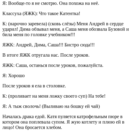
Я: Вообще-то я не смотрю. Она похожа на неё.
Классуха (ЯЖК): Что такое Катентка!
К: (нарочно заревела) (сковь слёзы) Меня Андрей в сердце
ударил! Дима обзывал меня, а Саша меня обозвала Бузовой и
била меня по головке учебником!!!
ЯЖК: Андрей, Дима, Саша!!! Бистро сюда!!!
В итоге ЯЖК отругала нас. После уроков.
ЯЖК: Саша, останься после уроков, пожалуйста.
Я: Хорошо
После уроков я ела в столовке.
К: (проливает на меня ложку своего суп) На тебе!
Я: А тыж сволочь! (Выливаю на бошку ей чай)
Началась драка едой. Катя пуляется катрофельным пюре в
котором она поплевала супом. Я жую котлету и плюю ей в
лицо! Она бросается хлебом.