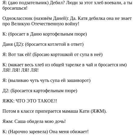
Я: (даю подзательник) Дебил? Люди за этот хлеб воевали, а ты
бросаешься!
Одноклассник (назовём Даней): Да. Катя дебилка она не знает
про Великую Отечественную войну!
К: (бросает в Даню кортофельным пюре)
Даня (Д2): (бросается котлетой в ответ)
Я: Вот так ей! (Бросаю кортошкой от супа в неё)
К: (макает весь хлеб из общей тарелке в чай и бросается им)
ЛЯ! ЛЯ! ЛЯ! ЛЯ!
Я: (выливаю чуть чуть супа ей зашиворот)
Д2: (Бросается картофельным пюре)
ЯЖК: ЧТО ЭТО ТАКОЕ!!
Потом в классе приперается мамаша Кати (ЯЖМ).
Яжм: Саша обидела мою дочь!
К: (Нарочно заревела) Она меня обижает!