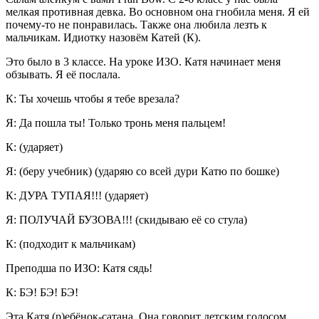
мелкая противная девка. Во основном она гнобила меня. Я ей
почему-то не понравилась. Также она любила лезть к
мальчикам. Идиотку назовём Катей (К).
Это было в 3 классе. На уроке ИЗО. Катя начинает меня
обзывать. Я её послала.
К: Ты хочешь чтобы я тебе врезала?
Я: Да пошла ты! Только тронь меня пальцем!
К: (ударяет)
Я: (беру учебник) (ударяю со всей дури Катю по бошке)
К: ДУРА ТУПАЯ!!! (ударяет)
Я: ПОЛУЧАЙ БУЗОВА!!! (скидываю её со стула)
К: (подходит к мальчикам)
Преподша по ИЗО: Катя сядь!
К: БЭ! БЭ! БЭ!
Эта Катя (р)ебёнок-сатана. Она говорит детским голосом.