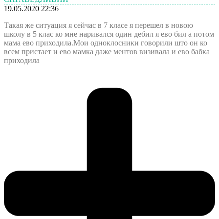
19.05.2020 22:36
Такая же ситуация я сейчас в 7 класе я перешел в новою
школу в 5 клас ко мне наривался один дебил я ево бил а потом
мама ево приходила.Мои одноклосники говорили што он ко
всем пристает и ево мамка даже ментов визивала и ево бабка
приходила