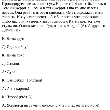
Провоцирует слезами классуху. Короче с 2-4 класс было как в
Том и Джерри. Я Том, а Катя Джерри. Она ко мне лезет я
дерусь. Она ревёт в итоге я виновата. Она продолжает меня
травить. И я убегала реветь. А с 5 класса я уже побеждала.
Либо нас училка вела к завучу либо я с Катей дралась уже
стульями. Одноклассника будем звать Андрей (А). А другого
Димой (Д).
К: Дима даун!
Д: Иди в ж*пу!
К: Дима лох!
Д: Отвали!
А: Дура!
К: Сам дебил! Толстый!
А: А ты карлик!
К: Чтооо! (бьёт А)
А: (Качается на стуле и ножкой стула попадает К по ноге)