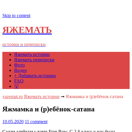
Skip to content
ЯЖЕМАТЬ
истории и переписки
Яжемать истории
Яжемать переписки
Фото
Видео
+ Добавить историю
FAQ
💡
yazemat.ru
Яжемать истории
➞
Яжмамка и (р)ебёнок-сатана
Яжмамка и (р)ебёнок-сатана
10.05.2020
11 comment
Салам алейкум с вами Fran Bow. С 2-6 класс у нас была