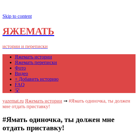
Skip to content
ЯЖЕМАТЬ
истории и переписки
Яжемать истории
Яжемать переписки
Фото
Видео
+ Добавить историю
FAQ
💡
yazemat.ru
Яжемать истории
➞
#Ямать одиночка, ты должен
мне отдать приставку!
#Ямать одиночка, ты должен мне
отдать приставку!