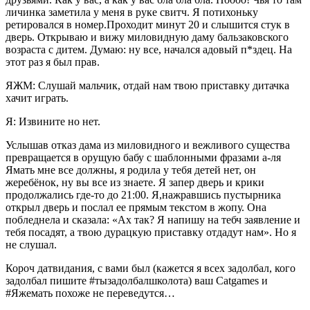
личинка заметила у меня в руке свитч. Я потихоньку
ретировался в номер.Проходит минут 20 и слышится стук в
дверь. Открываю и вижу миловидную даму бальзаковского
возраста с дитем. Думаю: ну все, начался адовый п*здец. На
этот раз я был прав.
ЯЖМ: Слушай мальчик, отдай нам твою приставку дитачка
хачит играть.
Я: Извините но нет.
Услышав отказ дама из миловидного и вежливого существа
превращается в орущую бабу с шаблонными фразами а-ля
Ямать мне все должны, я родила у тебя детей нет, он
жеребёнок, ну вы все из знаете. Я запер дверь и крики
продолжались где-то до 21:00. Я,нажравшись пустырника
открыл дверь и послал ее прямым текстом в жопу. Она
побледнела и сказала: «Ах так? Я напишу на тебч заявление и
тебя посадят, а твою дурацкую приставку отдадут нам». Но я
не слушал.
Короч датвидания, с вами был (кажется я всех задолбал, кого
задолбал пишите #тызадолбалшколота) ваш Catgames и
#Яжемать похоже не переведутся…