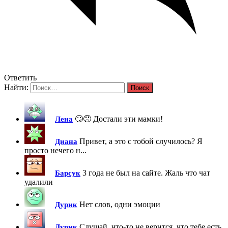
Ответить
Найти:
🙄😠 Достали эти мамки!
Лена
Привет, а это с тобой случилось? Я
Диана
просто нечего н...
3 года не был на сайте. Жаль что чат
Барсук
удалили
Нет слов, одни эмоции
Дурик
Слушай, что-то не верится, что тебе есть
Дурик