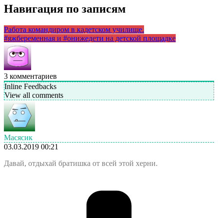
Навигация по записям
Работа командиром в кадетском училище.
#яжбеременная и #онижедети на детской площадке
3
комментариев
Inline Feedbacks
View all comments
Масясик
03.03.2019 00:21
Давай, отдыхай братишка от всей этой херни.