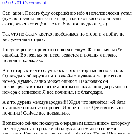
02.03.2019
3 comment
Сап, анон. Писать буду сокращённо ибо я нечеловечески устал
(думаю представляться не надо, знаете от кого стори если
скажу что я все ещё в Чехии. 6 марта поеду оттуда).
Так что по факту кратко пробежимся по стори и я пойду на
заслуженный отдых.
По дури решил привезти свою «свечку». Фатальная нах*й
ошибка. Во первых он перегревается и полдня я играю,
полдня я охлаждаю.
А во вторых то что случилось в этой стори меня поразило.
Однажды я обнаружил что какой-то мужичок тащит его в
номер. Думаю, ладно может ошибся. Наблюдаю: он
поковырялся в том свитче а потом положил под дверь моего
номера с запиской: Я все починил, не благодари.
А я то, дурень международный! Ждал что начнётся: «Я батя
ты должен отдать» и прочее. И знаете что? Действительно
починил! Сейчас все нормально.
Возможно сейчас покажусь очередным школьником которому
нечего делать, но родаки обнаружили семью со своими
друзьями. Как у вас, а как у вас бла бла бла. Ноооо! Чья то там